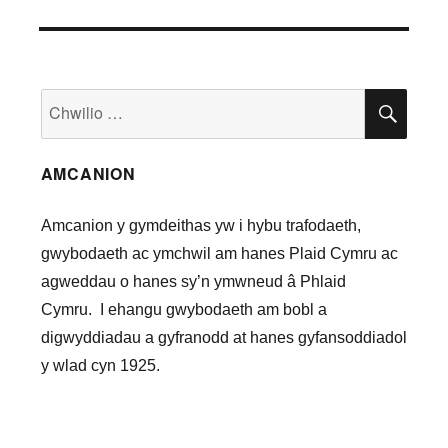
Chwilio
CHWI
am:
AMCANION
Amcanion y gymdeithas yw i hybu trafodaeth,
gwybodaeth ac ymchwil am hanes Plaid Cymru ac
agweddau o hanes sy’n ymwneud â Phlaid
Cymru. I ehangu gwybodaeth am bobl a
digwyddiadau a gyfranodd at hanes gyfansoddiadol
y wlad cyn 1925.