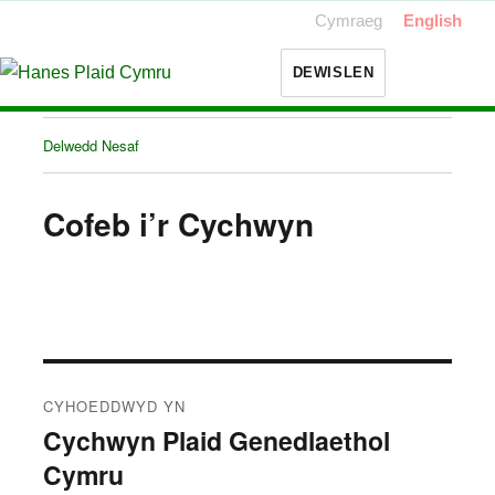
Cymraeg
English
DEWISLEN
Delwedd Nesaf
Cofeb i’r Cychwyn
Llywio
CYHOEDDWYD YN
cofnod
Cychwyn Plaid Genedlaethol
Cymru