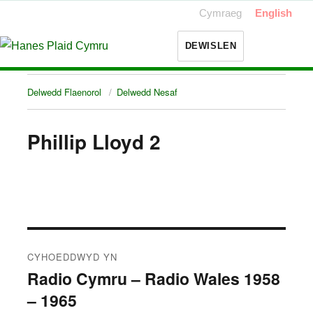
Cymraeg
English
DEWISLEN
Delwedd Flaenorol
Delwedd Nesaf
Phillip Lloyd 2
Llywio
CYHOEDDWYD YN
cofnod
Radio Cymru – Radio Wales 1958
– 1965