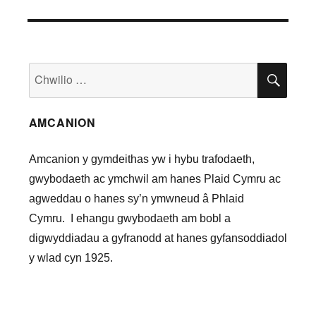
Chwilio
CHWI
am:
AMCANION
Amcanion y gymdeithas yw i hybu trafodaeth,
gwybodaeth ac ymchwil am hanes Plaid Cymru ac
agweddau o hanes sy’n ymwneud â Phlaid
Cymru. I ehangu gwybodaeth am bobl a
digwyddiadau a gyfranodd at hanes gyfansoddiadol
y wlad cyn 1925.