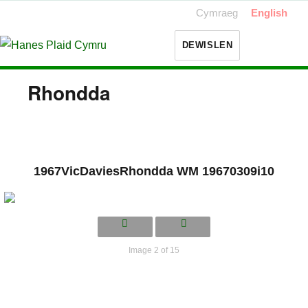
Cymraeg
English
DEWISLEN
Rhondda
1967VicDaviesRhondda WM 19670309i10
Image 2 of 15