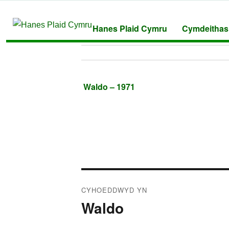
Hanes Plaid Cymru
Cymdeithas
Waldo – 1971
Llywio
CYHOEDDWYD YN
cofnod
Waldo