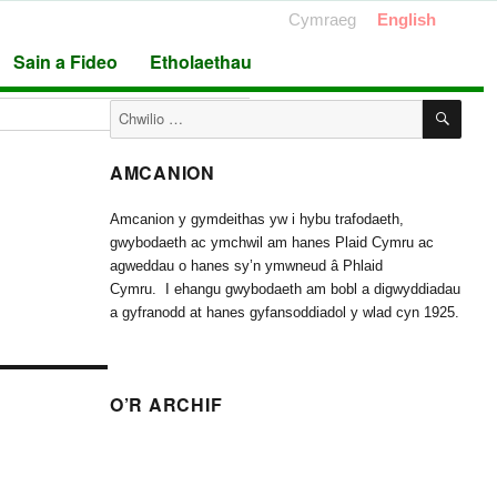
Cymraeg
English
Sain a Fideo
Etholaethau
CHW
Chwilio
am:
AMCANION
Amcanion y gymdeithas yw i hybu trafodaeth,
gwybodaeth ac ymchwil am hanes Plaid Cymru ac
agweddau o hanes sy’n ymwneud â Phlaid
Cymru. I ehangu gwybodaeth am bobl a digwyddiadau
a gyfranodd at hanes gyfansoddiadol y wlad cyn 1925.
O’R ARCHIF