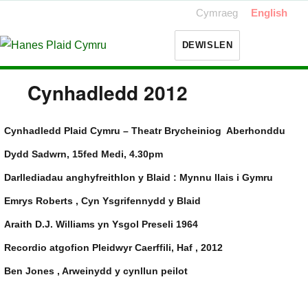
Cymraeg
English
DEWISLEN
Cynhadledd 2012
Cynhadledd Plaid Cymru – Theatr Brycheiniog Aberhonddu
Dydd Sadwrn, 15fed Medi, 4.30pm
Darllediadau anghyfreithlon y Blaid : Mynnu llais i Gymru
Emrys Roberts , Cyn Ysgrifennydd y Blaid
Araith D.J. Williams yn Ysgol Preseli 1964
Recordio atgofion Pleidwyr Caerffili, Haf , 2012
Ben Jones , Arweinydd y cynllun peilot