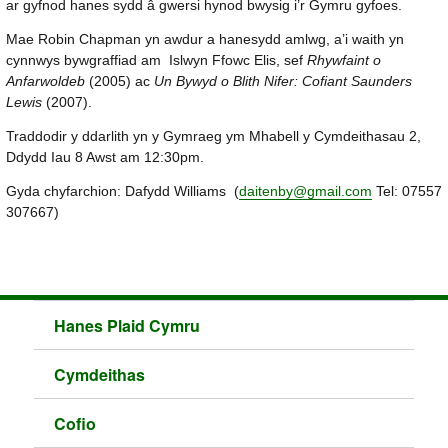
ar gyfnod hanes sydd â gwersi hynod bwysig i’r Gymru gyfoes.
Mae Robin Chapman yn awdur a hanesydd amlwg, a’i waith yn
cynnwys bywgraffiad am Islwyn Ffowc Elis, sef
Rhywfaint o
Anfarwoldeb
(2005) ac
Un Bywyd o Blith Nifer: Cofiant Saunders
Lewis
(2007).
Traddodir y ddarlith yn y Gymraeg ym Mhabell y Cymdeithasau 2,
Ddydd Iau 8 Awst am 12:30pm.
Gyda chyfarchion: Dafydd Williams (
daitenby@gmail.com
Tel: 07557
307667)
Hanes Plaid Cymru
Cymdeithas
Cofio