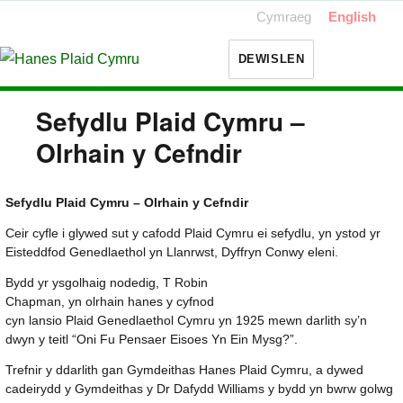
Cymraeg
English
DEWISLEN
Sefydlu Plaid Cymru –
Olrhain y Cefndir
Sefydlu Plaid Cymru – Olrhain y Cefndir
Ceir cyfle i glywed sut y cafodd Plaid Cymru ei sefydlu, yn ystod yr
Eisteddfod Genedlaethol yn Llanrwst, Dyffryn Conwy eleni.
Bydd yr ysgolhaig nodedig, T Robin
Chapman, yn olrhain hanes y cyfnod
cyn lansio Plaid Genedlaethol Cymru yn 1925 mewn darlith sy’n
dwyn y teitl “Oni Fu Pensaer Eisoes Yn Ein Mysg?”.
Trefnir y ddarlith gan Gymdeithas Hanes Plaid Cymru, a dywed
cadeirydd y Gymdeithas y Dr Dafydd Williams y bydd yn bwrw golwg