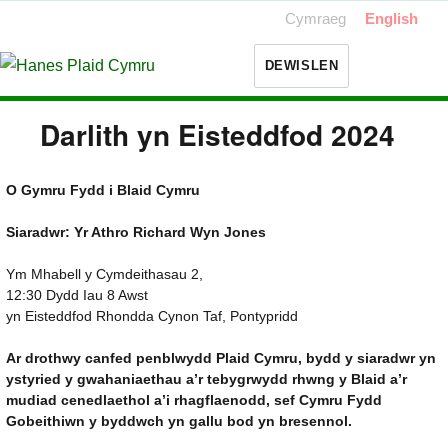
Cymraeg
English
DEWISLEN
Darlith yn Eisteddfod 2024
O Gymru Fydd i Blaid Cymru
Siaradwr: Yr Athro Richard Wyn Jones
Ym Mhabell y Cymdeithasau 2,
12:30 Dydd Iau 8 Awst
yn Eisteddfod Rhondda Cynon Taf, Pontypridd
Ar drothwy canfed penblwydd Plaid Cymru, bydd y siaradwr yn
ystyried y gwahaniaethau a’r tebygrwydd rhwng y Blaid a’r
mudiad cenedlaethol a’i rhagflaenodd, sef Cymru Fydd
Gobeithiwn y byddwch yn gallu bod yn bresennol.