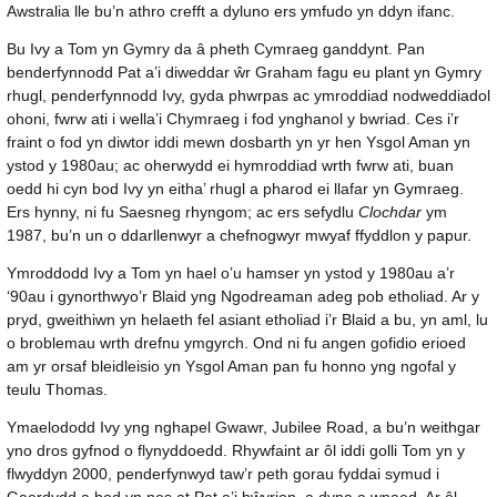
Awstralia lle bu’n athro crefft a dyluno ers ymfudo yn ddyn ifanc.
Bu Ivy a Tom yn Gymry da â pheth Cymraeg ganddynt. Pan
benderfynnodd Pat a’i diweddar ŵr Graham fagu eu plant yn Gymry
rhugl, penderfynnodd Ivy, gyda phwrpas ac ymroddiad nodweddiadol
ohoni, fwrw ati i wella’i Chymraeg i fod ynghanol y bwriad. Ces i’r
fraint o fod yn diwtor iddi mewn dosbarth yn yr hen Ysgol Aman yn
ystod y 1980au; ac oherwydd ei hymroddiad wrth fwrw ati, buan
oedd hi cyn bod Ivy yn eitha’ rhugl a pharod ei llafar yn Gymraeg.
Ers hynny, ni fu Saesneg rhyngom; ac ers sefydlu
Clochdar
ym
1987, bu’n un o ddarllenwyr a chefnogwyr mwyaf ffyddlon y papur.
Ymroddodd Ivy a Tom yn hael o’u hamser yn ystod y 1980au a’r
‘90au i gynorthwyo’r Blaid yng Ngodreaman adeg pob etholiad. Ar y
pryd, gweithiwn yn helaeth fel asiant etholiad i’r Blaid a bu, yn aml, lu
o broblemau wrth drefnu ymgyrch. Ond ni fu angen gofidio erioed
am yr orsaf bleidleisio yn Ysgol Aman pan fu honno yng ngofal y
teulu Thomas.
Ymaelododd Ivy yng nghapel Gwawr, Jubilee Road, a bu’n weithgar
yno dros gyfnod o flynyddoedd. Rhywfaint ar ôl iddi golli Tom yn y
flwyddyn 2000, penderfynwyd taw’r peth gorau fyddai symud i