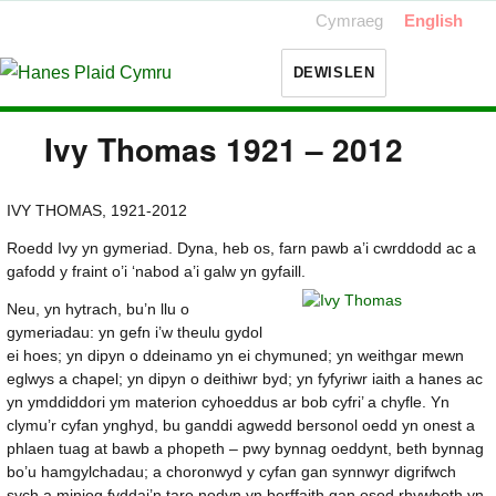
Cymraeg
English
DEWISLEN
Ivy Thomas 1921 – 2012
IVY THOMAS, 1921-2012
Roedd Ivy yn gymeriad. Dyna, heb os, farn pawb a’i cwrddodd ac a
gafodd y fraint o’i ‘nabod a’i galw yn gyfaill.
Neu, yn hytrach, bu’n llu o
gymeriadau: yn gefn i’w theulu gydol
ei hoes; yn dipyn o ddeinamo yn ei chymuned; yn weithgar mewn
eglwys a chapel; yn dipyn o deithiwr byd; yn fyfyriwr iaith a hanes ac
yn ymddiddori ym materion cyhoeddus ar bob cyfri’ a chyfle. Yn
clymu’r cyfan ynghyd, bu ganddi agwedd bersonol oedd yn onest a
phlaen tuag at bawb a phopeth – pwy bynnag oeddynt, beth bynnag
bo’u hamgylchadau; a choronwyd y cyfan gan synnwyr digrifwch
sych a miniog fyddai’n taro nodyn yn berffaith gan osod rhywbeth yn