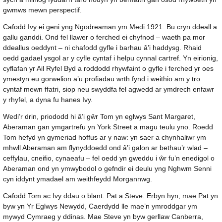
gwmws mewn perspectif.
Cafodd Ivy ei geni yng Ngodreaman ym Medi 1921. Bu cryn ddeall a
gallu ganddi. Ond fel llawer o ferched ei chyfnod – waeth pa mor
ddeallus oeddynt – ni chafodd gyfle i barhau â’i haddysg. Rhaid
oedd gadael ysgol ar y cyfle cyntaf i helpu cynnal cartref. Yn eirionig,
cyflafan yr Ail Ryfel Byd a roddodd rhywfaint o gyfle i ferched yr oes
ymestyn eu gorwelion a’u profiadau wrth fynd i weithio am y tro
cyntaf mewn ffatri, siop neu swyddfa fel agwedd ar ymdrech enfawr
y rhyfel, a dyna fu hanes Ivy.
Wedi’r drin, priododd hi â’i gŵr Tom yn eglwys Sant Margaret,
Aberaman gan ymgartrefu yn York Street a magu teulu yno. Roedd
Tom hefyd yn gymeriad hoffus ar y naw: yn saer a chynhaliwr ym
mhwll Aberaman am flynyddoedd ond â’i galon ar bethau’r wlad –
ceffylau, cneifio, cynaeafu – fel oedd yn gweddu i ŵr fu’n enedigol o
Aberaman ond yn ymwybodol o gefndir ei deulu yng Nghwm Senni
cyn iddynt ymadael am weithfeydd Morgannwg.
Cafodd Tom ac Ivy ddau o blant: Pat a Steve. Erbyn hyn, mae Pat yn
byw yn Yr Eglwys Newydd, Caerdydd lle mae’n ymroddgar ym
mywyd Cymraeg y ddinas. Mae Steve yn byw gerllaw Canberra,