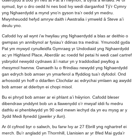
Gaerdydd a bod yn nes at Pat a’i hŵyrion, a dyna a wnaed. Ar ôl
symud, byr o dro oedd hi nes bod Ivy wedi darganfod Tŷ’r Cymry
yng Nghaerdydd a mynd yno’n gyson tra’r oedd yn medru.
Mwynheuodd hefyd amryw daith i Awstralia i ymweld â Steve a’i
deulu yno.
Cafodd Ivy ail wynt i’w hwyliau yng Nghaerdydd a blas ar deithio o
gwmpas yn annibynol ar fysiau’r ddinas tra medrai. Ymunodd gyda
Pat ym mywyd cynulleidfa Gymraeg yr Undodiaid yng Nghaerdydd
ac yn Highland Place, Aberdâr ac roedd fel petai hi wedi cael cartref
ysbrydol newydd cydnaws â’i natur yn y traddodiad pwyllog a
rhesymol hwnnw. Gwnaeth lu o ffrindiau newydd yng Nghaerdydd
gan edrych bob amser yn ymarferol a ffyddiog tua’r dyfodol. Ond
arhosodd yn hoff o ddarllen
Clochdar
ac edrychai ymlaen ag awydd
bob amser at dderbyn ei chopi misol.
Bu ei phryd bob amser ar ei phlant a’i hŵyrion. Cafodd bleser
dibendraw ynddynt bob un a llawenydd o’r mwyaf iddi fu medru
dathlu ei phenblwydd yn 90 oed mewn iechyd da yn eu mysg ar y
3ydd Medi llynedd (
gweler y llun
).
Ar ôl cyfnod byr o salwch, bu farw Ivy ar 27 Ebrill yng nghartref ei
merch. Bu’r angladd yn Thornhill, Llanisien ar yr 8fed Mai gyda’r