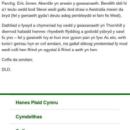
Parchg. Eric Jones. Aberdâr yn arwain y gwasanaeth. Bendith iddi hi
a’r teulu oedd bod Steve wedi gallu dod draw o Awstralia mewn da
bryd (fel y gwnaeth gyda’i deulu adeg penblwydd ei fam fis Medi).
Dathliad o fywyd a chymeriad Ivy oedd y gwasanaeth yn Thornhill y
diwrnod hafaidd hwnnw: rhywbeth ffyddiog a gododd ysbryd y sawl
fu yno – fel y gwaneth Ivy ei hun mor gyson pan yn fyw. Ac eto, wrth
lunio’r geiriau hyn er cof amdani, nis gallaf ddiosg ymdeimlad fy mod
wedi colli hen ffrind yn ogystal â ffrind a aeth yn hen.
Coffa da amdani.
DLD.
Hanes Plaid Cymru
Cymdeithas