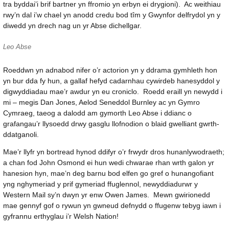
tra byddai’i brif bartner yn ffromio yn erbyn ei drygioni). Ac weithiau
rwy’n dal i’w chael yn anodd credu bod tîm y Gwynfor delfrydol yn y
diwedd yn drech nag un yr Abse dichellgar.
Leo Abse
Roeddwn yn adnabod nifer o’r actorion yn y ddrama gymhleth hon
yn bur dda fy hun, a gallaf hefyd cadarnhau cywirdeb hanesyddol y
digwyddiadau mae’r awdur yn eu croniclo. Roedd eraill yn newydd i
mi – megis Dan Jones, Aelod Seneddol Burnley ac yn Gymro
Cymraeg, taeog a dalodd am gymorth Leo Abse i ddianc o
grafangau’r llysoedd drwy gasglu llofnodion o blaid gwelliant gwrth-
ddatganoli.
Mae’r llyfr yn bortread hynod ddifyr o’r frwydr dros hunanlywodraeth;
a chan fod John Osmond ei hun wedi chwarae rhan wrth galon yr
hanesion hyn, mae’n deg barnu bod elfen go gref o hunangofiant
yng nghymeriad y prif gymeriad ffuglennol, newyddiadurwr y
Western Mail sy’n dwyn yr enw Owen James. Mewn gwirionedd
mae gennyf gof o rywun yn gwneud defnydd o ffugenw tebyg iawn i
gyfrannu erthyglau i’r Welsh Nation!