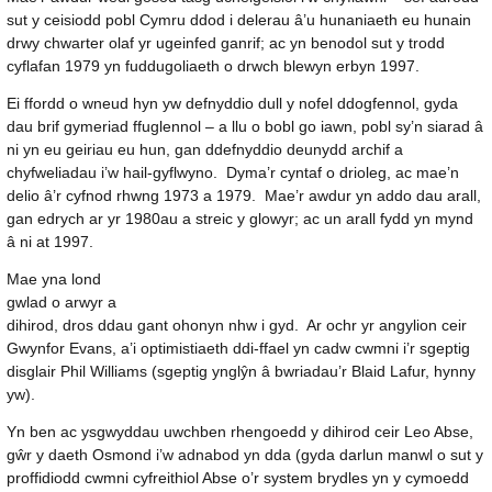
sut y ceisiodd pobl Cymru ddod i delerau â’u hunaniaeth eu hunain
drwy chwarter olaf yr ugeinfed ganrif; ac yn benodol sut y trodd
cyflafan 1979 yn fuddugoliaeth o drwch blewyn erbyn 1997.
Ei ffordd o wneud hyn yw defnyddio dull y nofel ddogfennol, gyda
dau brif gymeriad ffuglennol – a llu o bobl go iawn, pobl sy’n siarad â
ni yn eu geiriau eu hun, gan ddefnyddio deunydd archif a
chyfweliadau i’w hail-gyflwyno. Dyma’r cyntaf o drioleg, ac mae’n
delio â’r cyfnod rhwng 1973 a 1979. Mae’r awdur yn addo dau arall,
gan edrych ar yr 1980au a streic y glowyr; ac un arall fydd yn mynd
â ni at 1997.
Mae yna lond
gwlad o arwyr a
dihirod, dros ddau gant ohonyn nhw i gyd. Ar ochr yr angylion ceir
Gwynfor Evans, a’i optimistiaeth ddi-ffael yn cadw cwmni i’r sgeptig
disglair Phil Williams (sgeptig ynglŷn â bwriadau’r Blaid Lafur, hynny
yw).
Yn ben ac ysgwyddau uwchben rhengoedd y dihirod ceir Leo Abse,
gŵr y daeth Osmond i’w adnabod yn dda (gyda darlun manwl o sut y
proffidiodd cwmni cyfreithiol Abse o’r system brydles yn y cymoedd