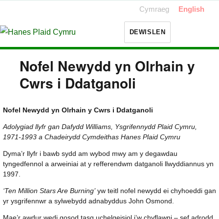
Cymraeg
English
DEWISLEN
Nofel Newydd yn Olrhain y
Cwrs i Ddatganoli
Nofel Newydd yn Olrhain y Cwrs i Ddatganoli
Adolygiad llyfr gan Dafydd Williams, Ysgrifennydd Plaid Cymru,
1971-1993 a Chadeirydd Cymdeithas Hanes Plaid Cymru
Dyma’r llyfr i bawb sydd am wybod mwy am y degawdau
tyngedfennol a arweiniai at y refferendwm datganoli llwyddiannus yn
1997.
‘Ten Million Stars Are Burning’
yw teitl nofel newydd ei chyhoeddi gan
yr ysgrifennwr a sylwebydd adnabyddus John Osmond.
Mae’r awdur wedi gosod tasg uchelgeisiol i’w chyflawni – sef adrodd