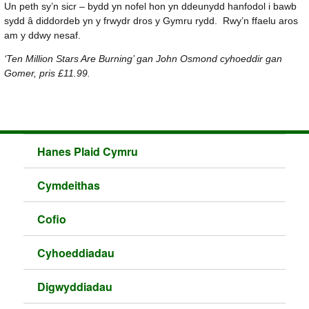
Un peth sy’n sicr – bydd yn nofel hon yn ddeunydd hanfodol i bawb
sydd â diddordeb yn y frwydr dros y Gymru rydd. Rwy’n ffaelu aros
am y ddwy nesaf.
‘Ten Million Stars Are Burning’ gan John Osmond cyhoeddir gan
Gomer, pris £11.99.
Hanes Plaid Cymru
Cymdeithas
Cofio
Cyhoeddiadau
Digwyddiadau