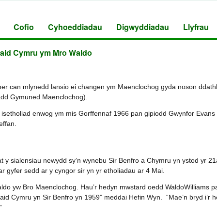
Cofio
Cyhoeddiadau
Digwyddiadau
Llyfrau
laid Cymru ym Mro Waldo
ner can mlynedd lansio ei changen ym Maenclochog gyda noson ddathl
uadd Gymuned Maenclochog).
r isetholiad enwog ym mis Gorffennaf 1966 pan gipiodd Gwynfor Evans 
effan.
t y sialensiau newydd sy’n wynebu Sir Benfro a Chymru yn ystod yr 21
r gyfer sedd ar y cyngor sir yn yr etholiadau ar 4 Mai.
ldo yw Bro Maenclochog. Hau’r hedyn mwstard oedd WaldoWilliams pa
laid Cymru yn Sir Benfro yn 1959” meddai Hefin Wyn. “Mae’n bryd i’r
”