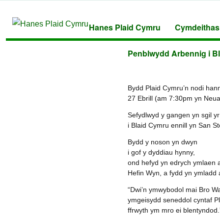
Hanes Plaid Cymru
Cymdeithas
Penblwydd Arbennig i B
Bydd Plaid Cymru’n nodi han
27 Ebrill (am 7:30pm yn Ne
Sefydlwyd y gangen yn sgil y
i Blaid Cymru ennill yn San St
Bydd y noson yn dwyn
i gof y dyddiau hynny,
ond hefyd yn edrych ymlaen a
Hefin Wyn, a fydd yn ymladd a
“Dwi’n ymwybodol mai Bro Wa
ymgeisydd seneddol cyntaf P
ffrwyth ym mro ei blentyndod.