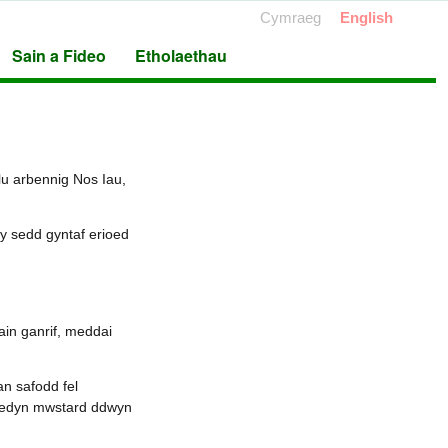
Cymraeg
English
Sain a Fideo
Etholaethau
u arbennig Nos Iau,
y sedd gyntaf erioed
ain ganrif, meddai
n safodd fel
 hedyn mwstard ddwyn