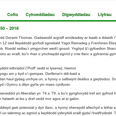
Cofio
Cyhoeddiadau
Digwyddiadau
Llyfrau
50 – 2018
edd Geraint Thomas. Gadawodd argraff annileadwy ar bawb a ddaeth i
 yn 12 oed llwyddodd gorfodi sgowtiaid Ysgol Ramadeg y Frenhines Elizab
deb. Roedd seiliau’r ymgyrchwr wedi’i gosod. Ynghyd â’i gyfoedion Sha
ns ac eraill, bu’n rhan o ymchwydd egnïol y criw ifanc a gyfrannai gym
dol eithriadol (‘Proff’ oedd ei lysenw), hiwmor
ysgu am y byd o’i gwmpas. Darllenai’n ddi-baid a
dan haul gydag unrhyw un, a hynny o safbwynt deallus a gwybodus. G
d i Gymru a dilyn gyrfa ym maes cynllunio.
eneddol yn Aberafan yn ’74 a ’79, a bu’n gynghorydd tref am gyfnod h
 helaeth at les y dref oedd mor agos at ei galon.
ddwyd gwir potensial y dyn ifanc, a hynny oherwydd afiechyd a lethai a
l un talentog ac egnïol a lwyddodd ysbrydoli eraill gyda’i frwdfrydedd. 