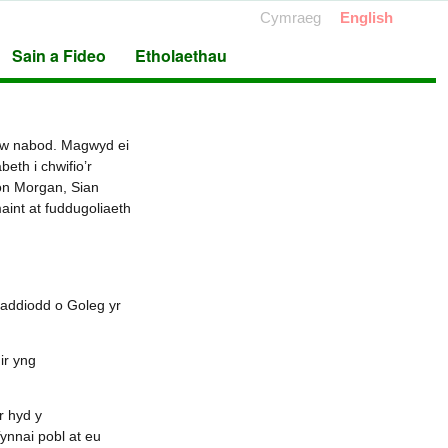
Cymraeg
English
Sain a Fideo
Etholaethau
’w nabod. Magwyd ei
eth i chwifio’r
ron Morgan, Sian
aint at fuddugoliaeth
raddiodd o Goleg yr
ir yng
r hyd y
Tynnai pobl at eu