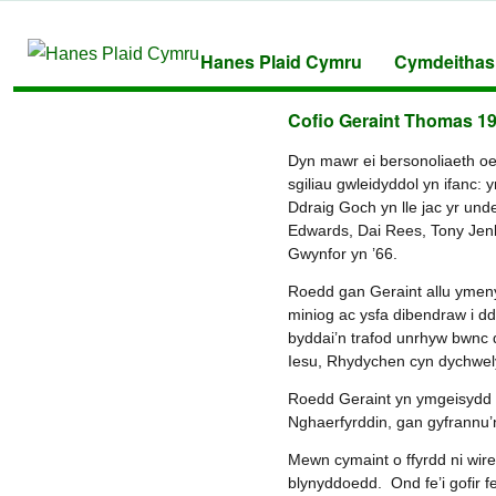
Hanes Plaid Cymru
Cymdeithas
Cofio Geraint Thomas 19
Dyn mawr ei bersonoliaeth o
sgiliau gwleidyddol yn ifanc:
Ddraig Goch yn lle jac yr un
Edwards, Dai Rees, Tony Jenki
Gwynfor yn ’66.
Roedd gan Geraint allu ymenyd
miniog ac ysfa dibendraw i dd
byddai’n trafod unrhyw bwnc 
Iesu, Rhydychen cyn dychwely
Roedd Geraint yn ymgeisydd s
Nghaerfyrddin, gan gyfrannu’n
Mewn cymaint o ffyrdd ni wire
blynyddoedd. Ond fe’i gofir fe