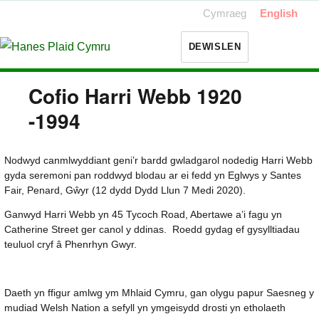
Cymraeg
English
DEWISLEN
Cofio Harri Webb 1920
-1994
Nodwyd canmlwyddiant geni’r bardd gwladgarol nodedig Harri Webb
gyda seremoni pan roddwyd blodau ar ei fedd yn Eglwys y Santes
Fair, Penard, Gŵyr (12 dydd Dydd Llun 7 Medi 2020).
Ganwyd Harri Webb yn 45 Tycoch Road, Abertawe a’i fagu yn
Catherine Street ger canol y ddinas. Roedd gydag ef gysylltiadau
teuluol cryf â Phenrhyn Gwyr.
Daeth yn ffigur amlwg ym Mhlaid Cymru, gan olygu papur Saesneg y
mudiad Welsh Nation a sefyll yn ymgeisydd drosti yn etholaeth