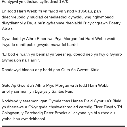
Pontypwl yn etholiad cyffredinol 1970.
Enillodd Harri Webb fri yn fardd yn ystod y 1960au, pan
ddechreuodd y mudiad cenedlaethol gynyddu yng nghymoedd
diwydiannol y De, a bu’n gyfrannwr rheolaidd i’r cylchgrawn Poetry
Wales.
Dywedodd yr Athro Emeritws Prys Morgan fod Harri Webb wedi
llwyddo ennill poblogrwydd mawr fel bardd.
“Er bod ei waith yn bennaf yn Saesneg, doedd neb yn fwy o Gymro
twymgalon na Harri “.
Rhoddwyd blodau ar y bedd gan Guto Ap Gwent, Kittle.
Guto Ap Gwent a’r Athro Prys Morgan wrth fedd Harri Webb
ar ôl y sermoni yn Egwlys y Santes Fair,
Noddwyd y seremoni gan Gymdeithas Hanes Plaid Cymru a’r Blaid
yn Abertawe a Gŵyr gyda chydweithrediad caredig Ficer Plwyf y Tri
Chlogwyn, y Parchedig Peter Brooks a’i chynnal yn ôl y rheolau
ymbellhau cymdeithasol.