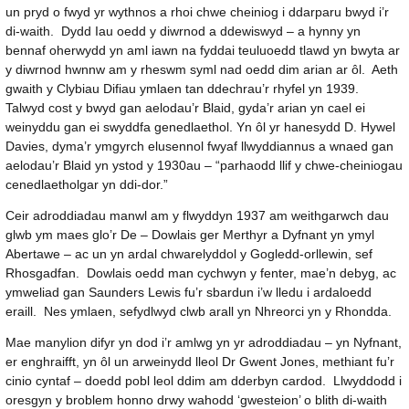
un pryd o fwyd yr wythnos a rhoi chwe cheiniog i ddarparu bwyd i’r
di-waith. Dydd Iau oedd y diwrnod a ddewiswyd – a hynny yn
bennaf oherwydd yn aml iawn na fyddai teuluoedd tlawd yn bwyta ar
y diwrnod hwnnw am y rheswm syml nad oedd dim arian ar ôl. Aeth
gwaith y Clybiau Difiau ymlaen tan ddechrau’r rhyfel yn 1939.
Talwyd cost y bwyd gan aelodau’r Blaid, gyda’r arian yn cael ei
weinyddu gan ei swyddfa genedlaethol. Yn ôl yr hanesydd D. Hywel
Davies, dyma’r ymgyrch elusennol fwyaf llwyddiannus a wnaed gan
aelodau’r Blaid yn ystod y 1930au – “parhaodd llif y chwe-cheiniogau
cenedlaetholgar yn ddi-dor.”
Ceir adroddiadau manwl am y flwyddyn 1937 am weithgarwch dau
glwb ym maes glo’r De – Dowlais ger Merthyr a Dyfnant yn ymyl
Abertawe – ac un yn ardal chwarelyddol y Gogledd-orllewin, sef
Rhosgadfan. Dowlais oedd man cychwyn y fenter, mae’n debyg, ac
ymweliad gan Saunders Lewis fu’r sbardun i’w lledu i ardaloedd
eraill. Nes ymlaen, sefydlwyd clwb arall yn Nhreorci yn y Rhondda.
Mae manylion difyr yn dod i’r amlwg yn yr adroddiadau – yn Nyfnant,
er enghraifft, yn ôl un arweinydd lleol Dr Gwent Jones, methiant fu’r
cinio cyntaf – doedd pobl leol ddim am dderbyn cardod. Llwyddodd i
oresgyn y broblem honno drwy wahodd ‘gwesteion’ o blith di-waith