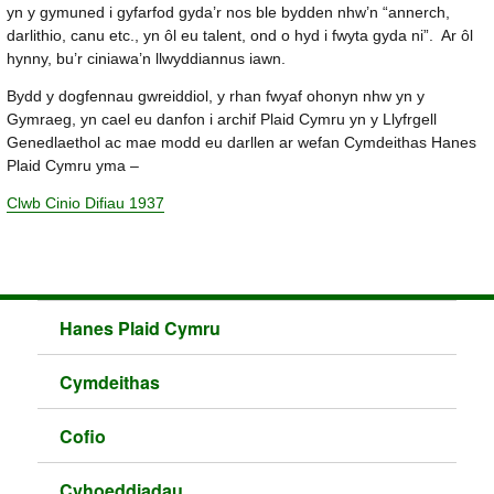
yn y gymuned i gyfarfod gyda’r nos ble bydden nhw’n “annerch,
darlithio, canu etc., yn ôl eu talent, ond o hyd i fwyta gyda ni”. Ar ôl
hynny, bu’r ciniawa’n llwyddiannus iawn.
Bydd y dogfennau gwreiddiol, y rhan fwyaf ohonyn nhw yn y
Gymraeg, yn cael eu danfon i archif Plaid Cymru yn y Llyfrgell
Genedlaethol ac mae modd eu darllen ar wefan Cymdeithas Hanes
Plaid Cymru yma –
Clwb Cinio Difiau 1937
Hanes Plaid Cymru
Cymdeithas
Cofio
Cyhoeddiadau