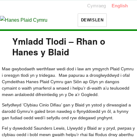
Cymraeg
English
DEWISLEN
Ymladd Tlodi – Rhan o
Hanes y Blaid
Mae gwybodaeth werthfawr wedi dod i law am ymgyrch Plaid Cymru
i oresgyn tlodi yn y tridegau. Mae papurau a drosglwyddwyd i ofal
Cymdeithas Hanes Plaid Cymru gan Siôn ap Glyn yn dangos
cymaint o waith ymarferol a wnaed i helpu’r di-waith a’u teuluoedd
mewn ardaloedd difreintiedig yn y De a’r Gogledd.
Sefydlwyd ‘Clybiau Cinio Difiau’ gan y Blaid yn ystod y dirwasgiad a
darodd Gymru’n galed bron nawdeg o flynyddoedd yn ôl, a hynny
gan fudiad oedd wedi’i sefydlu ond ryw ddegawd ynghynt.
Fel y dywedodd Saunders Lewis, Llywydd y Blaid ar y pryd, pwrpas y
clybiau oedd i bobl mewn gwaith helpu’r rhai llai ffodus drwy aberthu