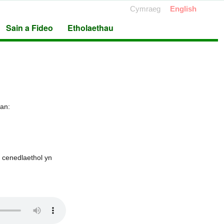
Cymraeg
English
Sain a Fideo
Etholaethau
an:
 cenedlaethol yn