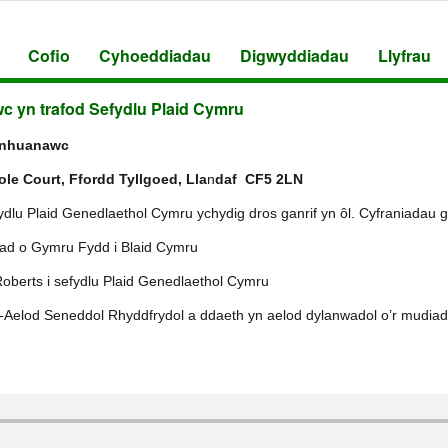
Cofio
Cyhoeddiadau
Digwyddiadau
Llyfrau
 yn trafod Sefydlu Plaid Cymru
rnhuanawc
le Court, Ffordd Tyllgoed, Lla
n
daf CF5 2LN
dlu Plaid Genedlaethol Cymru ychydig dros ganrif yn ôl. Cyfraniadau g
ad o Gymru Fydd i Blaid Cymru
 Roberts i sefydlu Plaid Genedlaethol Cymru
n-Aelod Seneddol Rhyddfrydol a ddaeth yn aelod dylanwadol o’r mudiad