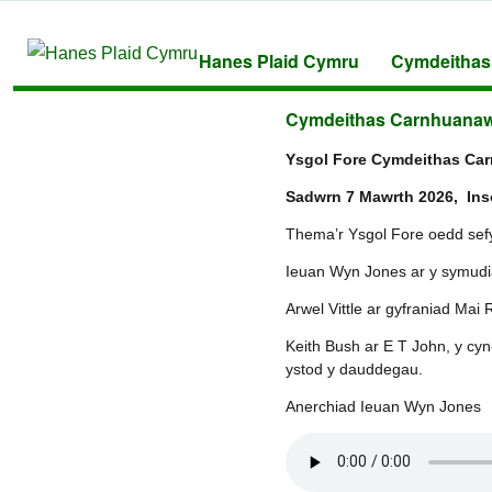
Hanes Plaid Cymru
Cymdeithas
Cymdeithas Carnhuanawc
Ysgol Fore Cymdeithas Ca
Sadwrn 7 Mawrth 2026, Inso
Thema’r Ysgol Fore oedd sefy
Ieuan Wyn Jones ar y symudi
Arwel Vittle ar gyfraniad Mai
Keith Bush ar E T John, y cy
ystod y dauddegau.
Anerchiad Ieuan Wyn Jones