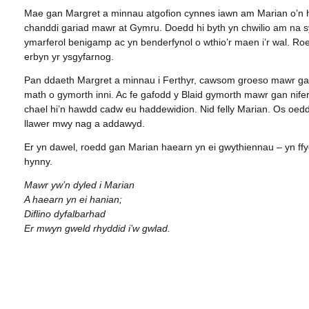
Mae gan Margret a minnau atgofion cynnes iawn am Marian o’n 
chanddi gariad mawr at Gymru. Doedd hi byth yn chwilio am na sy
ymarferol benigamp ac yn benderfynol o wthio’r maen i’r wal. Roed
erbyn yr ysgyfarnog.
Pan ddaeth Margret a minnau i Ferthyr, cawsom groeso mawr gan 
math o gymorth inni. Ac fe gafodd y Blaid gymorth mawr gan nifer
chael hi’n hawdd cadw eu haddewidion. Nid felly Marian. Os oedd M
llawer mwy nag a addawyd.
Er yn dawel, roedd gan Marian haearn yn ei gwythiennau – yn ffy
hynny.
Mawr yw’n dyled i Marian
A haearn yn ei hanian;
Diflino dyfalbarhad
Er mwyn gweld rhyddid i’w gwlad.