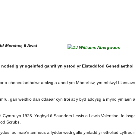
dd Mercher, 6 Awst
odedig yr ugeinfed ganrif yn ystod yr Eisteddfod Genedlaethol
lenor a chenedlaetholwr amlwg a aned ym Mhenrhiw, ym mhlwyf Llansawel
mru, gan weithio dan ddaear cyn troi at y byd addysg a mynd ymlaen at
id Cymru yn 1925. Ynghyd â Saunders Lewis a Lewis Valentine, fe losg
od Scrubs.
dus, ac mae’n amheus a fyddai wedi gallu ymladd yr etholiad cyffredi