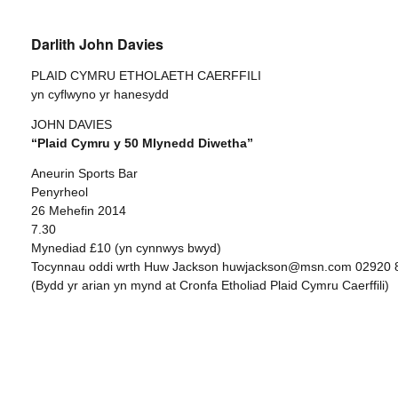
Darlith John Davies
PLAID CYMRU ETHOLAETH CAERFFILI
yn cyflwyno yr hanesydd
JOHN DAVIES
“Plaid Cymru y 50 Mlynedd Diwetha”
Aneurin Sports Bar
Penyrheol
26 Mehefin 2014
7.30
Mynediad £10 (yn cynnwys bwyd)
Tocynnau oddi wrth Huw Jackson huwjackson@msn.com 02920 
(Bydd yr arian yn mynd at Cronfa Etholiad Plaid Cymru Caerffili)