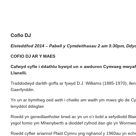
Cofio DJ
Eisteddfod 2014 – Pabell y Cymdeithasau 2 am 3:30pm, Ddy
COFIO DJ AR Y MAES
Cafwyd cyfle i ddathlu bywyd un o awduron Cymraeg mwyaf n
Llanelli.
Traddodwyd darlith goffa ar fywyd D.J. Williams (1885-1970), l
Gaerfyrddin.
Yn un ar bymtheg oed aeth i chwilio am waith ym maes glo de Cy
lenyddol ddisglair.
Roedd yn genedlaetholwr brwd ac yn un o’r bobl a sefydlodd Bla
ysgol fomio ym Mhenyberth a dioddef cyfnod dan glo yn Wormwo
Roedd cyflwr ariannol Plaid Cymru yng nghanol y 1960au yn echry