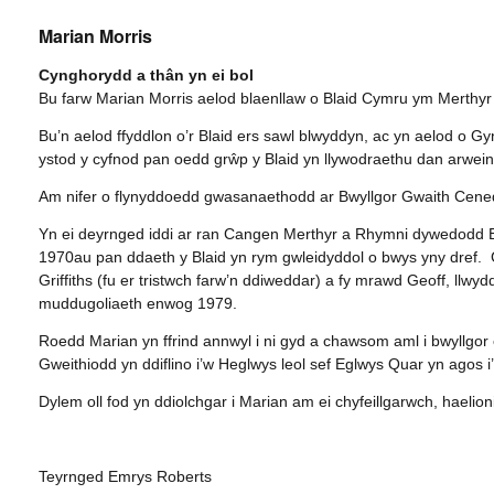
Marian Morris
Cynghorydd a thân yn ei bol
Bu farw Marian Morris aelod blaenllaw o Blaid Cymru ym Merthyr
Bu’n aelod ffyddlon o’r Blaid ers sawl blwyddyn, ac yn aelod o Gyn
ystod y cyfnod pan oedd grŵp y Blaid yn llywodraethu dan arwei
Am nifer o flynyddoedd gwasanaethodd ar Bwyllgor Gwaith Cened
Yn ei deyrnged iddi ar ran Cangen Merthyr a Rhymni dywedodd Br
1970au pan ddaeth y Blaid yn rym gwleidyddol o bwys yny dref. G
Griffiths (fu er tristwch farw’n ddiweddar) a fy mrawd Geoff, llwy
muddugoliaeth enwog 1979.
Roedd Marian yn ffrind annwyl i ni gyd a chawsom aml i bwyllgor c
Gweithiodd yn ddiflino i’w Heglwys leol sef Eglwys Quar yn agos 
Dylem oll fod yn ddiolchgar i Marian am ei chyfeillgarwch, haelio
Teyrnged Emrys Roberts