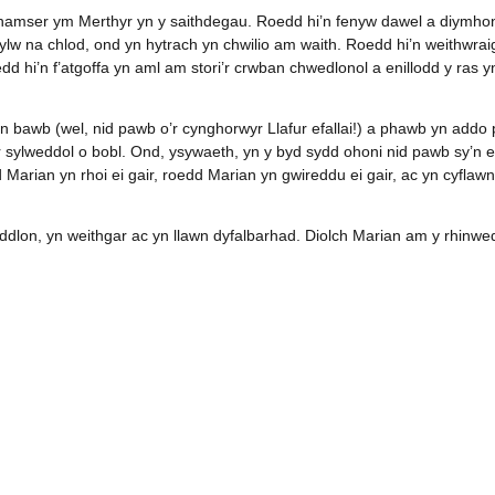
hamser ym Merthyr yn y saithdegau. Roedd hi’n fenyw dawel a diymho
lw na chlod, ond yn hytrach yn chwilio am waith. Roedd hi’n weithwrai
d hi’n f’atgoffa yn aml am stori’r crwban chwedlonol a enillodd y ras y
bawb (wel, nid pawb o’r cynghorwyr Llafur efallai!) a phawb yn addo
 sylweddol o bobl. Ond, ysywaeth, yn y byd sydd ohoni nid pawb sy’n e
arian yn rhoi ei gair, roedd Marian yn gwireddu ei gair, ac yn cyflawn
ddlon, yn weithgar ac yn llawn dyfalbarhad. Diolch Marian am y rhinw