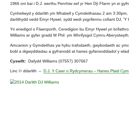
1966 oni bai i D.J. werthu Penrhiw sef yr Hen Dŷ Ffarm yn ei gyfr
Cynheliwyd y ddarlith ym Mhabell y Cymdeithasau 2 am 3:30pm
darlithydd oedd Emyr Hywel, sydd wedi ysgrifennu cofiant DJ, ‘
Yn enedigol o Flaenporth, Ceredigion bu Emyr Hywel yn brifathro
Williams ar gyfer gradd M Phil. ym Mhrifysgol Cymru Aberystwyth, a
Amcanion y Gymdeithas yw hybu trafodaeth, gwybodaeth ac ymc
bobl a digwyddiadau a gyfranodd at hanes gyfansoddiadol y wlad
Cyswllt:
Dafydd Williams (07557) 307667
Linc i’r ddarlith –
D.J. Y Cawr o Rydcymerau – Hanes Plaid Cym