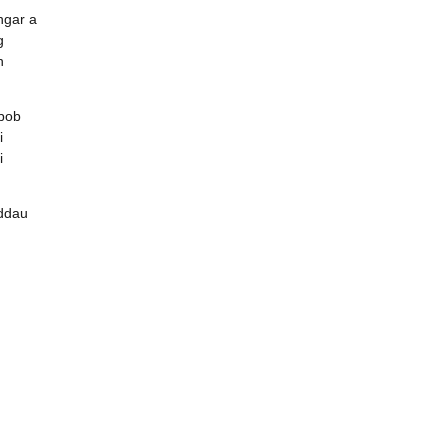
ngar a
g
n
 pob
i
i
eddau