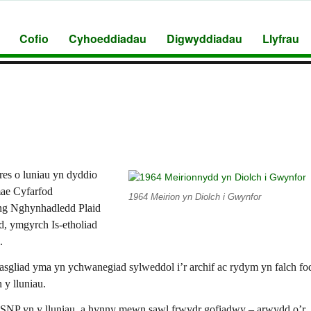
Cofio
Cyhoeddiadau
Digwyddiadau
Llyfrau
es o luniau yn dyddio
mae Cyfarfod
1964 Meirion yn Diolch i Gwynfor
ng Nghynhadledd Plaid
, ymgyrch Is-etholiad
.
gliad yma yn ychwanegiad sylweddol i’r archif ac rydym yn falch fo
y lluniau.
 SNP yn y lluniau, a hynny mewn sawl frwydr gofiadwy – arwydd o’r