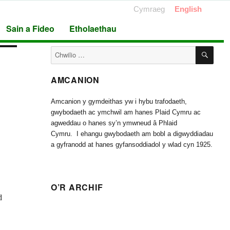
Cymraeg
English
Sain a Fideo
Etholaethau
CHW
Chwilio
am:
AMCANION
Amcanion y gymdeithas yw i hybu trafodaeth,
gwybodaeth ac ymchwil am hanes Plaid Cymru ac
agweddau o hanes sy’n ymwneud â Phlaid
Cymru. I ehangu gwybodaeth am bobl a digwyddiadau
a gyfranodd at hanes gyfansoddiadol y wlad cyn 1925.
O’R ARCHIF
d