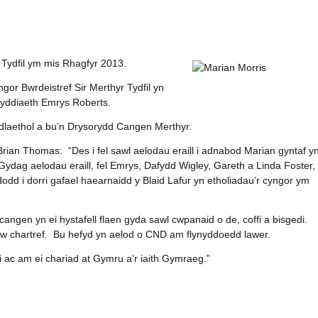
 Tydfil ym mis Rhagfyr 2013.
gor Bwrdeistref Sir Merthyr Tydfil yn
nyddiaeth Emrys Roberts.
laethol a bu’n Drysorydd Cangen Merthyr.
ian Thomas: “Des i fel sawl aelodau eraill i adnabod Marian gyntaf yn
ydag aelodau eraill, fel Emrys, Dafydd Wigley, Gareth a Linda Foster
ddodd i dorri gafael haearnaidd y Blaid Lafur yn etholiadau’r cyngor ym
angen yn ei hystafell flaen gyda sawl cwpanaid o de, coffi a bisgedi.
i’w chartref. Bu hefyd yn aelod o CND am flynyddoedd lawer.
ni ac am ei chariad at Gymru a’r iaith Gymraeg.”