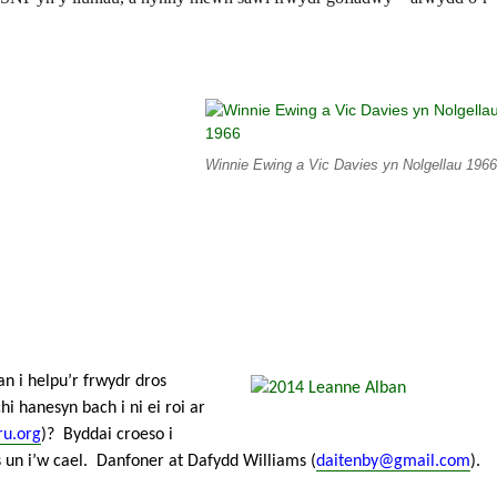
Winnie Ewing a Vic Davies yn Nolgellau 196
n i helpu’r frwydr dros
i hanesyn bach i ni ei roi ar
u.org
)? Byddai croeso i
s un i’w cael. Danfoner at Dafydd Williams (
daitenby@gmail.com
).