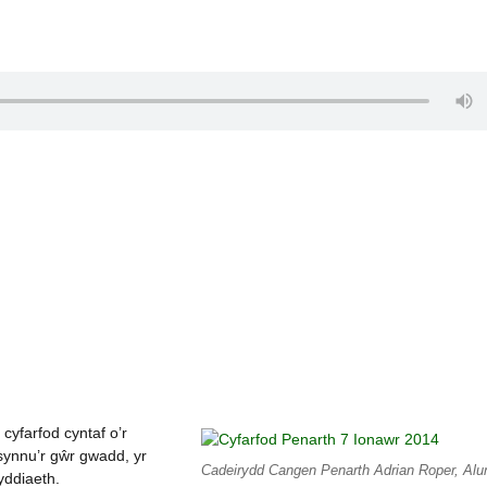
cyfarfod cyntaf o’r
 synnu’r gŵr gwadd, yr
Cadeirydd Cangen Penarth Adrian Roper, Alu
yddiaeth.