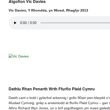
Atgofion Vic Davies
Vic Davies, Y Rhondda, yn 96oed, Rhagfyr 2013
Dathlu Rhan Penarth Wrth Ffurfio Plaid Cymru
Daeth cant o bobl i gyfarfod arbennig i gofio 90ain pen-blwydd o’r 
Mudiad Cymreig
, grŵp a arweiniodd at ffurfio Plaid Cymru – gan
Athro Richard Wyn Jones, un o brif ysgolheigion ym maes gwleid