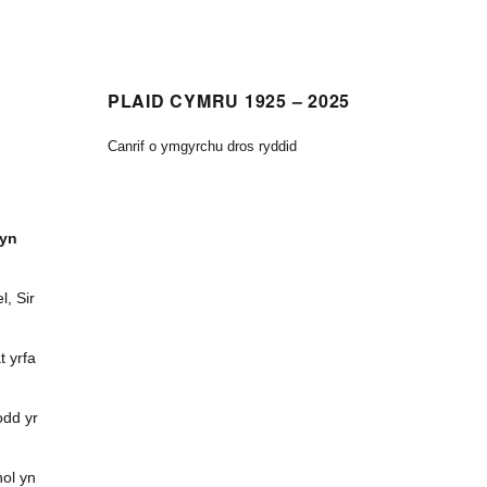
PLAID CYMRU 1925 – 2025
Canrif o ymgyrchu dros ryddid
 yn
, Sir
 yrfa
odd yr
nol yn