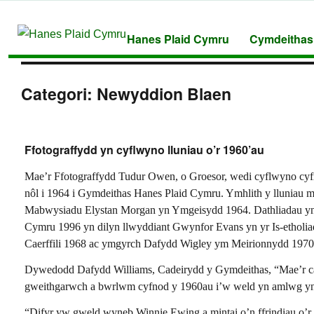
Hanes Plaid Cymru
Cymdeithas
Categori:
Newyddion Blaen
Ffotograffydd yn cyflwyno lluniau o’r 1960’au
Mae’r Ffotograffydd Tudur Owen, o Groesor, wedi cyflwyno cyfr
nôl i 1964 i Gymdeithas Hanes Plaid Cymru. Ymhlith y lluniau 
Mabwysiadu Elystan Morgan yn Ymgeisydd 1964. Dathliadau y
Cymru 1996 yn dilyn llwyddiant Gwynfor Evans yn yr Is-etholiad
Caerffili 1968 ac ymgyrch Dafydd Wigley ym Meirionnydd 1970
Dywedodd Dafydd Williams, Cadeirydd y Gymdeithas, “Mae’r cas
gweithgarwch a bwrlwm cyfnod y 1960au i’w weld yn amlwg yn 
“Difyr yw gweld wyneb Winnie Ewing a mintai o’n ffrindiau o’r