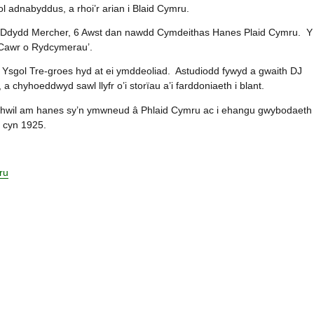
ol adnabyddus, a rhoi’r arian i Blaid Cymru.
, Ddydd Mercher, 6 Awst dan nawdd Cymdeithas Hanes Plaid Cymru. Y
Y Cawr o Rydcymerau’.
 Ysgol Tre-groes hyd at ei ymddeoliad. Astudiodd fywyd a gwaith DJ
 chyhoeddwyd sawl llyfr o’i storïau a’i farddoniaeth i blant.
hwil am hanes sy’n ymwneud â Phlaid Cymru ac i ehangu gwybodaeth
 cyn 1925.
ru