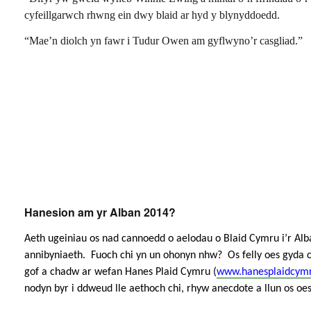
cyfeillgarwch rhwng ein dwy blaid ar hyd y blynyddoedd.
“Mae’n diolch yn fawr i Tudur Owen am gyflwyno’r casgliad.”
Hanesion am yr Alban 2014?
Aeth ugeiniau os nad cannoedd o aelodau o Blaid Cymru i’r Alba
annibyniaeth. Fuoch chi yn un ohonyn nhw? Os felly oes gyda ch
gof a chadw ar wefan Hanes Plaid Cymru (
www.hanesplaidcymr
nodyn byr i ddweud lle aethoch chi, rhyw anecdote a llun os oe